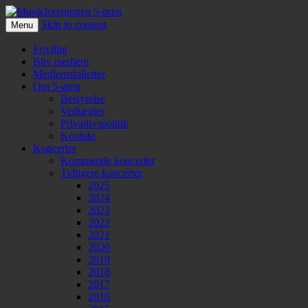
Skip to content
Menu
Musikforeningen 5-øren
Frivillig
Bliv medlem
Medlemsbilletter
Om 5-øren
Bestyrelse
Vedtægter
Privatlivspolitik
Kontakt
Koncerter
Kommende koncerter
Tidligere koncerter
2025
2024
2023
2022
2021
2020
2019
2018
2017
2016