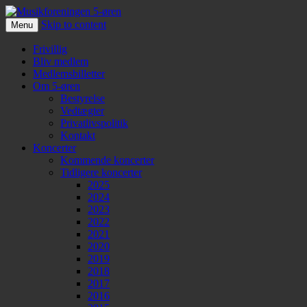
Skip to content
Menu
Musikforeningen 5-øren
Frivillig
Bliv medlem
Medlemsbilletter
Om 5-øren
Bestyrelse
Vedtægter
Privatlivspolitik
Kontakt
Koncerter
Kommende koncerter
Tidligere koncerter
2025
2024
2023
2022
2021
2020
2019
2018
2017
2016