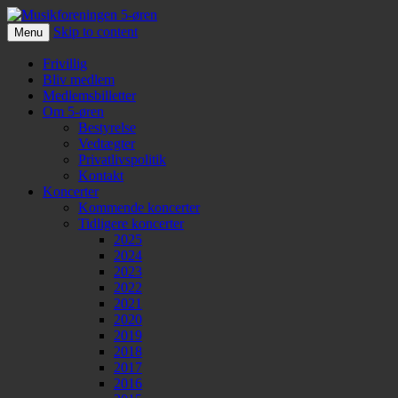
Skip to content
Menu
Musikforeningen 5-øren
Frivillig
Bliv medlem
Medlemsbilletter
Om 5-øren
Bestyrelse
Vedtægter
Privatlivspolitik
Kontakt
Koncerter
Kommende koncerter
Tidligere koncerter
2025
2024
2023
2022
2021
2020
2019
2018
2017
2016