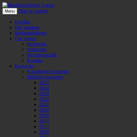
Skip to content
Menu
Musikforeningen 5-øren
Frivillig
Bliv medlem
Medlemsbilletter
Om 5-øren
Bestyrelse
Vedtægter
Privatlivspolitik
Kontakt
Koncerter
Kommende koncerter
Tidligere koncerter
2025
2024
2023
2022
2021
2020
2019
2018
2017
2016