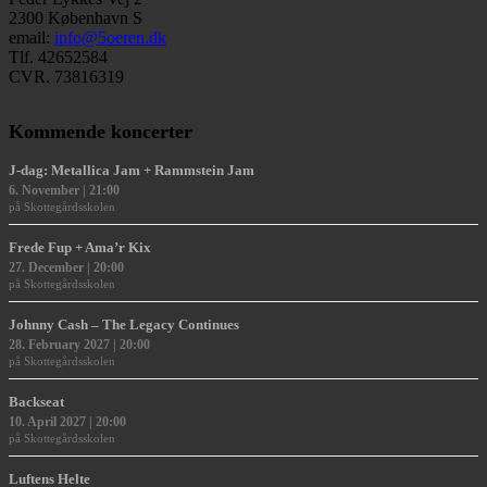
2300 København S
email:
info@5oeren.dk
Tlf. 42652584
CVR. 73816319
Kommende koncerter
J-dag: Metallica Jam + Rammstein Jam
6. November | 21:00
Skottegårdsskolen
Frede Fup + Ama’r Kix
27. December | 20:00
Skottegårdsskolen
Johnny Cash – The Legacy Continues
28. February 2027 | 20:00
Skottegårdsskolen
Backseat
10. April 2027 | 20:00
Skottegårdsskolen
Luftens Helte