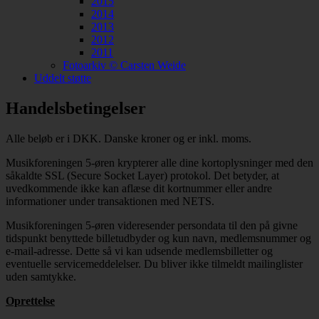
2015
2014
2013
2012
2011
Fotoarkiv © Carsten Weide
Uddelt støtte
Handelsbetingelser
Alle beløb er i DKK. Danske kroner og er inkl. moms.
Musikforeningen 5-øren krypterer alle dine kortoplysninger med den
såkaldte SSL (Secure Socket Layer) protokol. Det betyder, at
uvedkommende ikke kan aflæse dit kortnummer eller andre
informationer under transaktionen med NETS.
Musikforeningen 5-øren videresender persondata til den på givne
tidspunkt benyttede billetudbyder og kun navn, medlemsnummer og
e-mail-adresse. Dette så vi kan udsende medlemsbilletter og
eventuelle servicemeddelelser. Du bliver ikke tilmeldt mailinglister
uden samtykke.
Oprettelse