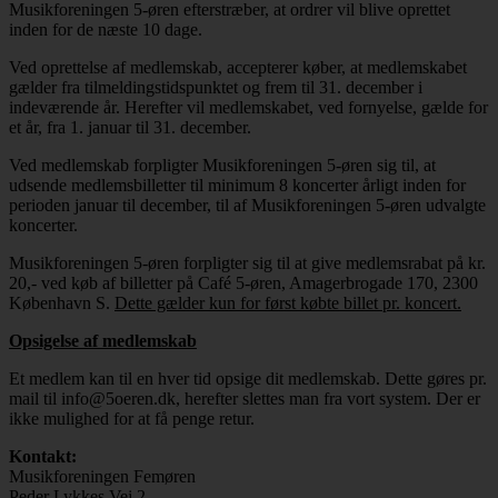
Musikforeningen 5-øren efterstræber, at ordrer vil blive oprettet
inden for de næste 10 dage.
Ved oprettelse af medlemskab, accepterer køber, at medlemskabet
gælder fra tilmeldingstidspunktet og frem til 31. december i
indeværende år. Herefter vil medlemskabet, ved fornyelse, gælde for
et år, fra 1. januar til 31. december.
Ved medlemskab forpligter Musikforeningen 5-øren sig til, at
udsende medlemsbilletter til minimum 8 koncerter årligt inden for
perioden januar til december, til af Musikforeningen 5-øren udvalgte
koncerter.
Musikforeningen 5-øren forpligter sig til at give medlemsrabat på kr.
20,- ved køb af billetter på Café 5-øren, Amagerbrogade 170, 2300
København S.
Dette gælder kun for først købte billet pr. koncert.
Opsigelse af medlemskab
Et medlem kan til en hver tid opsige dit medlemskab. Dette gøres pr.
mail til info@5oeren.dk, herefter slettes man fra vort system. Der er
ikke mulighed for at få penge retur.
Kontakt:
Musikforeningen Femøren
Peder Lykkes Vej 2