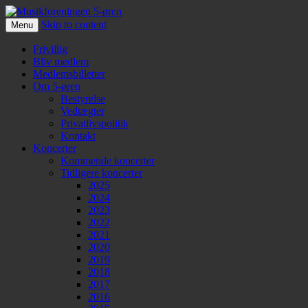
Skip to content
Menu
Musikforeningen 5-øren
Frivillig
Bliv medlem
Medlemsbilletter
Om 5-øren
Bestyrelse
Vedtægter
Privatlivspolitik
Kontakt
Koncerter
Kommende koncerter
Tidligere koncerter
2025
2024
2023
2022
2021
2020
2019
2018
2017
2016