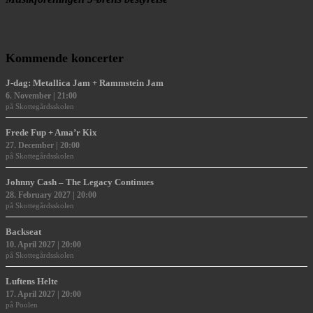
Kommende koncerter
J-dag: Metallica Jam + Rammstein Jam
6. November | 21:00
Skottegårdsskolen
Frede Fup + Ama’r Kix
27. December | 20:00
Skottegårdsskolen
Johnny Cash – The Legacy Continues
28. February 2027 | 20:00
Skottegårdsskolen
Backseat
10. April 2027 | 20:00
Skottegårdsskolen
Luftens Helte
17. April 2027 | 20:00
Poolen