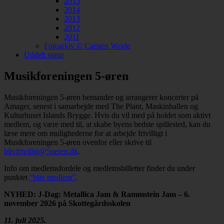
2015
2014
2013
2012
2011
Fotoarkiv © Carsten Weide
Uddelt støtte
Musikforeningen 5-øren
Musikforeningen 5-øren bemander og arrangerer koncerter på
Amager, senest i samarbejde med The Plant, Maskinhallen og
Kulturhuset Islands Brygge. Hvis du vil med på holdet som aktivt
medlem, og være med til, at skabe byens bedste spillested, kan du
læse mere om mulighederne for at arbejde frivilligt i
Musikforeningen 5-øren ovenfor eller skrive til
blivfrivillig@5oeren.dk
.
Info om medlemsfordele og medlemsbilletter finder du under
punktet
“bliv medlem”
.
NYHED: J-Dag: Metallica Jam & Rammstein Jam – 6.
november 2026 på Skottegårdsskolen
11. juli 2025.