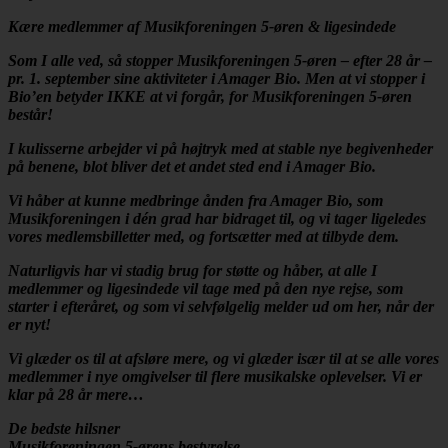
Kære medlemmer af Musikforeningen 5-øren & ligesindede
Som I alle ved, så stopper Musikforeningen 5-øren – efter 28 år –
pr. 1. september sine aktiviteter i Amager Bio. Men at vi stopper i
Bio’en betyder IKKE at vi forgår, for Musikforeningen 5-øren
består!
I kulisserne arbejder vi på højtryk med at stable nye begivenheder
på benene, blot bliver det et andet sted end i Amager Bio.
Vi håber at kunne medbringe ånden fra Amager Bio, som
Musikforeningen i dén grad har bidraget til, og vi tager ligeledes
vores medlemsbilletter med, og fortsætter med at tilbyde dem.
Naturligvis har vi stadig brug for støtte og håber, at alle I
medlemmer og ligesindede vil tage med på den nye rejse, som
starter i efteråret, og som vi selvfølgelig melder ud om her, når der
er nyt!
Vi glæder os til at afsløre mere, og vi glæder især til at se alle vores
medlemmer i nye omgivelser til flere musikalske oplevelser. Vi er
klar på 28 år mere…
De bedste hilsner
Musikforeningen 5-ørens bestyrelse