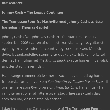
præsenterer:
Johnny Cash
–
The Legacy Continues
The Tennessee Four fra Nashville med Johnny Cashs
æ
ldste
barnebarn, Thomas Gabriel
Johnny Cash (født John Ray Cash 26. februar 1932, død 12.
september 2003) var en af de mest ikoniske sangere, guitarister
og sangskrivere inden for country- og rockmusikken. Med sin
dybe, letgenkendelige stemme og det karakteristiske mørke tøj,
der gav ham tilnavnet
The Man in Black
, skabte han en musikalsk
arv, der stadig lever i dag.
Hans sange rummer både smerte, social bevidsthed og humor –
fra barske fortællinger som
San Quentin
og
Folsom Prison Blues
til
ørehængere som
Ring of Fire
og
I Walk the Line
. Hans musik har
ramt generationer af lyttere og er stadig lige så aktuel i dag,
som den var, da han stod på scenen.
I dag føres Johnny Cashs arv videre af
The Tennessee Four
, et