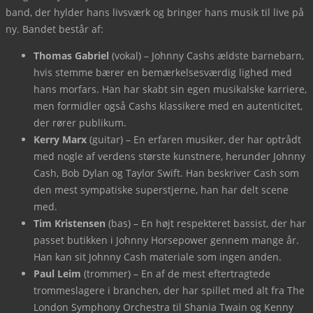
band, der hylder hans livsværk og bringer hans musik til live på
ny. Bandet består af:
Thomas Gabriel
(vokal) – Johnny Cashs ældste barnebarn,
hvis stemme bærer en bemærkelsesværdig lighed med
hans morfars. Han har skabt sin egen musikalske karriere,
men formidler også Cashs klassikere med en autenticitet,
der rører publikum.
Kerry Marx
(guitar) – En erfaren musiker, der har optrådt
med nogle af verdens største kunstnere, herunder Johnny
Cash, Bob Dylan og Taylor Swift. Han beskriver Cash som
den mest sympatiske superstjerne, han har delt scene
med.
Tim Kristensen
(bas) – En højt respekteret bassist, der har
passet butikken i Johnny Horsepower gennem mange år.
Han kan sit Johnny Cash materiale som ingen anden.
Paul Leim
(trommer) – En af de mest eftertragtede
trommeslagere i branchen, der har spillet med alt fra The
London Symphony Orchestra til Shania Twain og Kenny