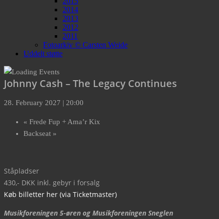
2015
2014
2013
2012
2011
Fotoarkiv © Carsten Weide
Uddelt støtte
Johnny Cash – The Legacy Continues
28. February 2027 | 20:00
«
Frede Fup + Ama’r Kix
Backseat
»
Ståpladser
430,- DKK inkl. gebyr i forsalg
Køb billetter her (via Ticketmaster)
Musikforeningen 5-øren og Musikforeningen Sneglen