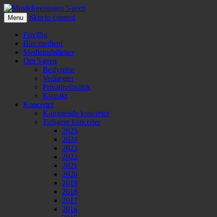
Skip to content
Menu
Musikforeningen 5-øren
Frivillig
Bliv medlem
Medlemsbilletter
Om 5-øren
Bestyrelse
Vedtægter
Privatlivspolitik
Kontakt
Koncerter
Kommende koncerter
Tidligere koncerter
2025
2024
2023
2022
2021
2020
2019
2018
2017
2016