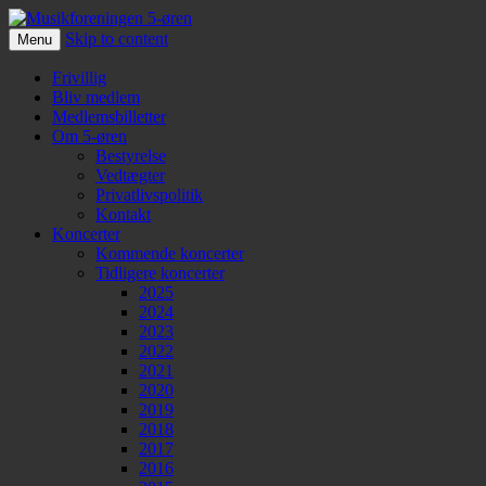
Skip to content
Menu
Musikforeningen 5-øren
Frivillig
Bliv medlem
Medlemsbilletter
Om 5-øren
Bestyrelse
Vedtægter
Privatlivspolitik
Kontakt
Koncerter
Kommende koncerter
Tidligere koncerter
2025
2024
2023
2022
2021
2020
2019
2018
2017
2016