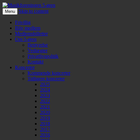
Skip to content
Menu
Musikforeningen 5-øren
Frivillig
Bliv medlem
Medlemsbilletter
Om 5-øren
Bestyrelse
Vedtægter
Privatlivspolitik
Kontakt
Koncerter
Kommende koncerter
Tidligere koncerter
2025
2024
2023
2022
2021
2020
2019
2018
2017
2016