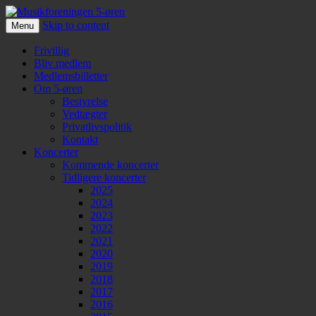
Skip to content
Menu
Musikforeningen 5-øren
Frivillig
Bliv medlem
Medlemsbilletter
Om 5-øren
Bestyrelse
Vedtægter
Privatlivspolitik
Kontakt
Koncerter
Kommende koncerter
Tidligere koncerter
2025
2024
2023
2022
2021
2020
2019
2018
2017
2016