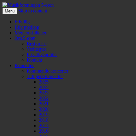
Skip to content
Menu
Musikforeningen 5-øren
Frivillig
Bliv medlem
Medlemsbilletter
Om 5-øren
Bestyrelse
Vedtægter
Privatlivspolitik
Kontakt
Koncerter
Kommende koncerter
Tidligere koncerter
2025
2024
2023
2022
2021
2020
2019
2018
2017
2016