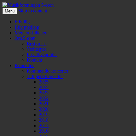
Skip to content
Menu
Musikforeningen 5-øren
Frivillig
Bliv medlem
Medlemsbilletter
Om 5-øren
Bestyrelse
Vedtægter
Privatlivspolitik
Kontakt
Koncerter
Kommende koncerter
Tidligere koncerter
2025
2024
2023
2022
2021
2020
2019
2018
2017
2016