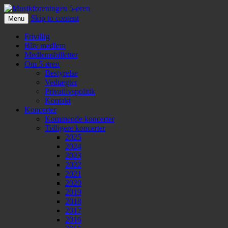
Skip to content
Menu
Musikforeningen 5-øren
Frivillig
Bliv medlem
Medlemsbilletter
Om 5-øren
Bestyrelse
Vedtægter
Privatlivspolitik
Kontakt
Koncerter
Kommende koncerter
Tidligere koncerter
2025
2024
2023
2022
2021
2020
2019
2018
2017
2016