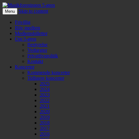
Skip to content
Menu
Musikforeningen 5-øren
Frivillig
Bliv medlem
Medlemsbilletter
Om 5-øren
Bestyrelse
Vedtægter
Privatlivspolitik
Kontakt
Koncerter
Kommende koncerter
Tidligere koncerter
2025
2024
2023
2022
2021
2020
2019
2018
2017
2016